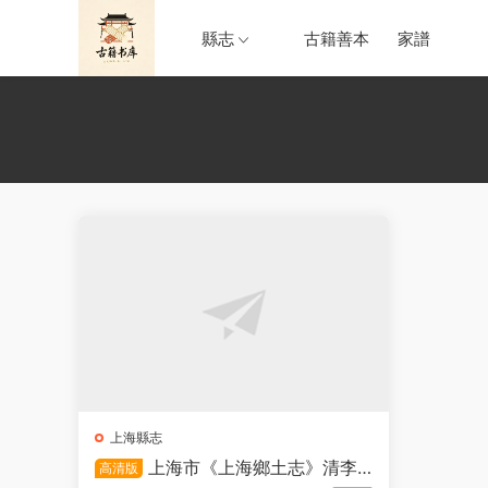
縣志
古籍善本
家譜
上海縣志
上海市《上海鄉土志》清李
高清版